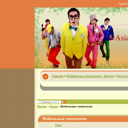
Приве
♫Asi
Главная
»
Мобильные технологии - Форум
»
Регист
1
Страница
1
из
1
Форум
»
Korea
»
Мобильные технологии
Мобильные технологии
Тема