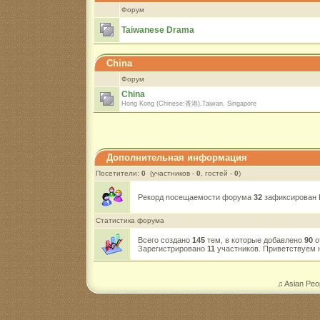
Форум
Taiwanese Drama
China
Форум
China
Hong Kong (Chinese:香港),Taiwan, Singapore
Дополнительная информация
Посетители:
0
(участников -
0
, гостей -
0
)
Рекорд посещаемости форума
32
зафиксирован В
Статистика форума
Всего создано
145
тем, в которые добавлено
90
о
Зарегистрировано
11
участников. Приветствуем 
♫ Asian Peo