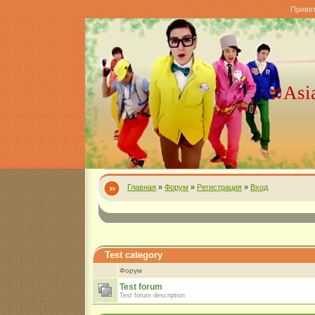
Приве
♫Asi
Главная
»
Форум
»
Регистрация
»
Вход
Test category
Форум
Test forum
Test forum description