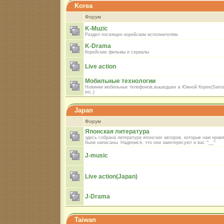
Korea
Форум
K-Muzic
Раздел посвящен корейским исполнителям.
K-Drama
Корейские фильмы и сериалы
Live action
Мобильные технологии
Новинки мобильных телефонов,вышедших в Южной Корее(Sams
etc.)
Japan
Форум
Японская литература
здесь собрана литература японских авторов, которые нам нрав
были написаны. Надеемся, что они заинтересуют и вас ^__^
J-music
Live action(Japan)
J-Drama
Taiwan