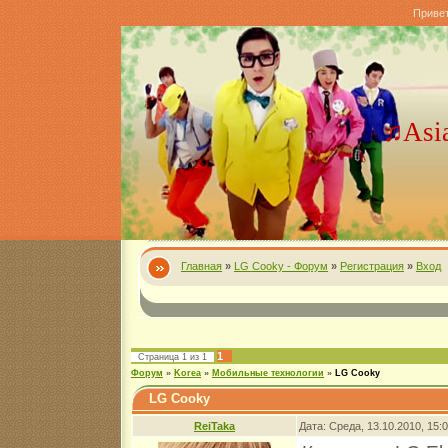
Приве
♫Asi
Главная
»
LG Cooky - Форум
»
Регистрация
»
Вход
1
Страница
1
из
1
Форум
»
Korea
»
Мобильные технологии
»
LG Cooky
LG Cooky
ReiTaka
Дата: Среда, 13.10.2010, 15