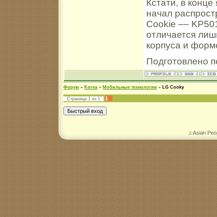
Кстати, в конц
начал распрос
Cookie –– KP50
отличается ли
корпуса и форм
Подготовлено по
Форум
»
Korea
»
Мобильные технологии
»
LG Cooky
1
Страница
1
из
1
♫ Asian Peo