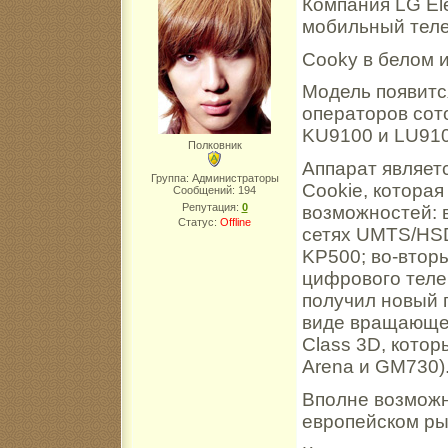
Компания LG El
мобильный тел
Cooky в белом 
Модель появитс
операторов сот
KU9100 и LU910
Полковник
Аппарат являет
Группа: Администраторы
Cookie, котора
Сообщений:
194
Репутация:
0
возможностей: 
Статус:
Offline
сетях UMTS/HSD
KP500; во-втор
цифрового теле
получил новый 
виде вращающего
Class 3D, кото
Arena и GM730)
Вполне возможн
европейском ры