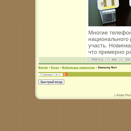
Многие телефо
национального р
участь. Новинка
что примерно р
Форум
»
Korea
»
Мобильные технологии
»
Samsung Nori
1
Страница
1
из
1
♫ Asian Peo