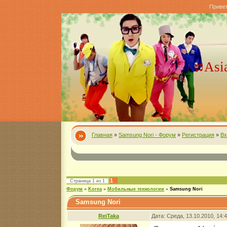
Приве
♫Asi
Главная
»
Samsung Nori - Форум
»
Регистрация
»
Вх
1
Страница
1
из
1
Форум
»
Korea
»
Мобильные технологии
»
Samsung Nori
Samsung Nori
ReiTaka
Дата: Среда, 13.10.2010, 14