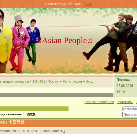
Приветствую Вас
Гость
|
RSS
♫Asian People♫
Пятница
етающих кинжалов / 十面埋伏 - Форум
»
Регистрация
»
Вход
07.08.2026
16:19
[
Новые сообщения
·
Участники
·
ающих кинжалов / 十面埋伏
лов / 十面埋伏
Вторник, 28.12.2010, 23:41 | Сообщение #
1