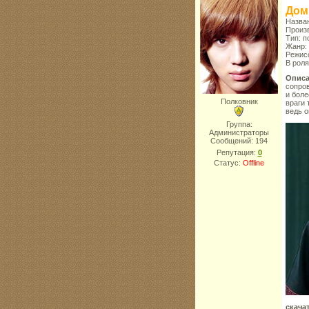
Дом 
Назван
Произв
Тип: п
Жанр:
Режисс
В роля
Описа
сопров
и боле
Полковник
враги 
ведь 
Группа:
Администраторы
Сообщений:
194
Репутация:
0
Статус:
Offline
скачат