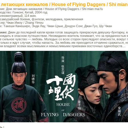
летающих кинжалов / House of Flying Daggers / Shi mian 
ие: Дом летающих кинжалов / House of Flying Daggers / Shi mian mai fu
одство: Гонконг, Китай, 2004 год
олнометражный, 114 мин.
 самурайский боевик, фэнтези, мелодрама, приключения
ер: Чжан Имоу / Zhang Yimou
х: Такеши Канеширо, Энди Лау, Чжан Цзыи, Дэндэн Сонг, Джан Гуо, Шу Чжан
ние:
Джин до последней капли крови готов защищать прекрасную девушку-бунтарку, 
ождать в опасном путешествии. Неожиданно воитель понимает, что за преданностью 
е сильное чувство — любовь. Молодых со всех сторон преследуют опасности, вокруг 
только и ждут случая, чтобы напасть. За любовь им приходится отчаянно сражаться, н
они владеют всеми мыслимыми и немыслимыми приемами восточных единоборств…
ь :