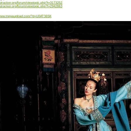
/rutracker.org/forum/viewtopic.php?t=3173252
/rutracker.org/forum/viewtopic.php?t=2942863
//www.megaupload.com/?d=U0AT36SK