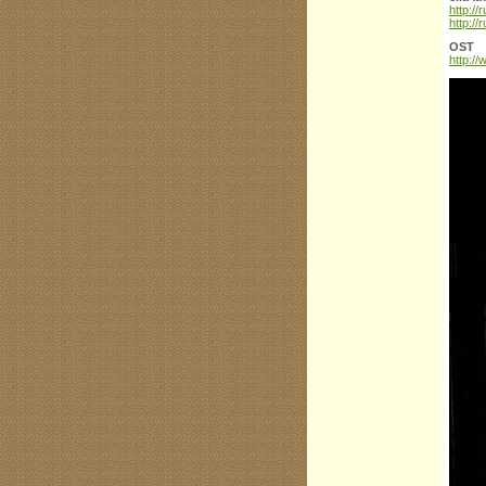
http:/
http:/
OST
http: