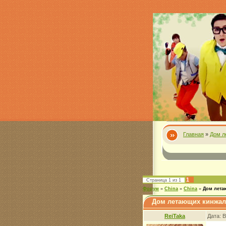
Главная
»
Дом л
1
Страница
1
из
1
Форум
»
China
»
China
»
Дом лет
Дом летающих кинжа
ReiTaka
Дата: 