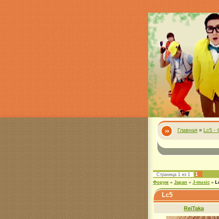
Главная
»
Lc5 -
1
Страница
1
из
1
Форум
»
Japan
»
J-music
»
L
Lc5
ReiTaka