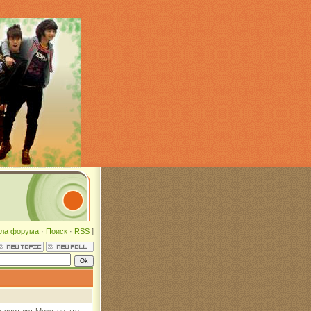
ла форума
·
Поиск
·
RSS
]