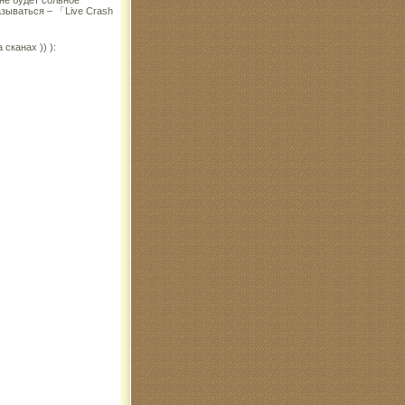
называться – 「Live Crash
сканах )) ):