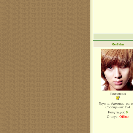
ReiTaka
Полковник
Группа: Администрат
Сообщений:
194
Репутация:
0
Статус:
Offline