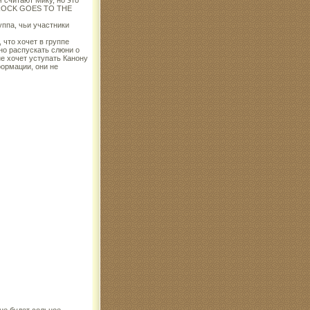
 считают Мику, но это
J-ROCK GOES TO THE
уппа, чьи участники
 что хочет в группе
ано распускать слюни о
 не хочет уступать Канону
формации, они не
 не будет сольное