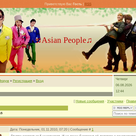
Приветствую Вас
Гость
|
RSS
♫Asian People♫
Четверг
 Форум
»
Регистрация
»
Вход
06.08.2026
12:44
[
Новые сообщения
·
Участники
·
Прави
c5
Дата: Понедельник, 01.11.2010, 07:20 | Сообщение #
1