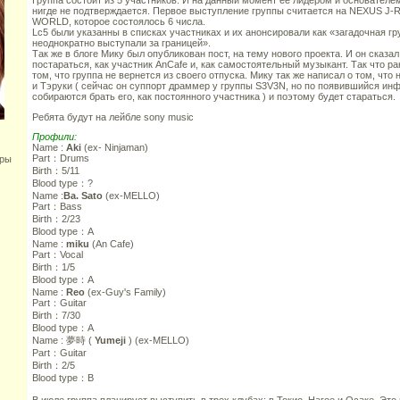
Группа состоит из 5 участников. И на данный момент её лидером и основателем
нигде не подтверждается. Первое выступление группы считается на NEXUS 
WORLD, которое состоялось 6 числа.
Lc5 были указанны в списках участниках и их анонсировали как «загадочная гр
неоднократно выступали за границей».
Так же в блоге Мику был опубликован пост, на тему нового проекта. И он сказал,
постараться, как участник AnCafe и, как самостоятельный музыкант. Так что р
том, что группа не вернется из своего отпуска. Мику так же написал о том, что
и Тэруки ( сейчас он суппорт драммер у группы S3V3N, но по появившийся ин
собираются брать его, как постоянного участника ) и поэтому будет стараться.
Ребята будут на лейбле sony music
Профили:
Name :
Aki
(ex- Ninjaman)
Part：Drums
оры
Birth：5/11
Blood type：?
Name :
Ba. Sato
(ex-MELLO)
Part：Bass
Birth：2/23
Blood type：A
Name :
miku
(An Cafe)
Part：Vocal
Birth：1/5
Blood type：A
Name :
Reo
(ex-Guy's Family)
Part：Guitar
Birth：7/30
Blood type：A
Name : 夢時 (
Yumeji
) (ex-MELLO)
Part：Guitar
Birth：2/5
Blood type：B
В июле группа планирует выступить в трех клубах: в Токио, Нагое и Осаке. Это