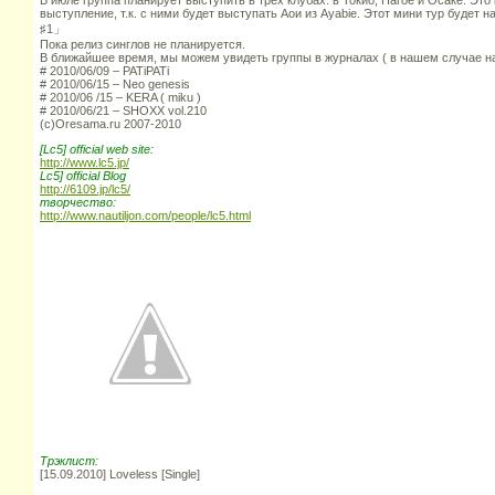
выступление, т.к. с ними будет выступать Аои из Ayabie. Этот мини тур будет 
♯1」
Пока релиз синглов не планируется.
В ближайшее время, мы можем увидеть группы в журналах ( в нашем случае на 
# 2010/06/09 – PATiPATi
# 2010/06/15 – Neo genesis
# 2010/06 /15 – KERA ( miku )
# 2010/06/21 – SHOXX vol.210
(с)Oresama.ru 2007-2010
[Lc5] official web site:
http://www.lc5.jp/
Lc5] official Blog
http://6109.jp/lc5/
творчество:
http://www.nautiljon.com/people/lc5.html
Трэклист:
[15.09.2010] Loveless [Single]