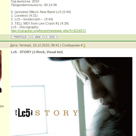
Год выпуска: 2010
Продолжительность: 00:14:38
0. (preview) Miku's New Band Lc5 (0:44)
1. Loveless (4:31)
2. Lc5～love&crash～ (4:44)
3. TELL ME!! from Live Crash #1 (4:39)
Lc5 - Discography:
http://rutracker.org/forum/viewtopic.php?t=3216571
Дата: Четверг, 16.12.2010, 08:41 | Сообщение #
2
Lc5 - STORY (J-Rock, Visual kei)
оры