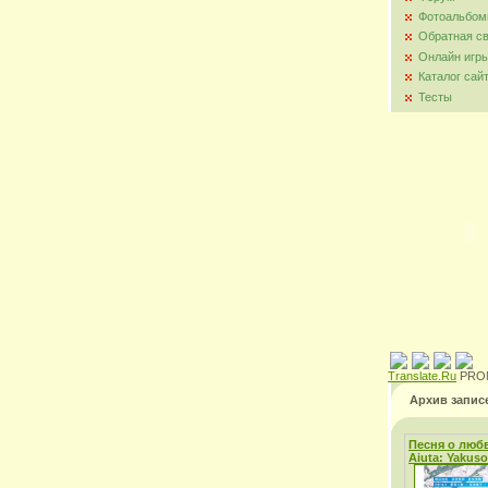
Фотоальбо
Обратная с
Онлайн игр
Каталог сай
Тесты
Translate.Ru
PRO
Архив запис
Песня о любв
Aiuta: Yakus