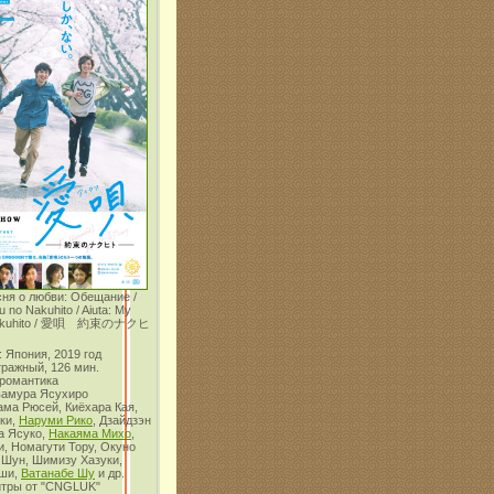
сня о любви: Обещание /
u no Nakuhito / Aiuta: My
 Nakuhito / 愛唄 約束のナクヒ
 Япония, 2019 год
тражный, 126 мин.
 романтика
вамура Ясухиро
ама Рюсей, Киёхара Кая,
ки,
Наруми Рико
, Дзайдзэн
а Ясуко,
Накаяма Михо
,
, Номагути Тору, Окуно
 Шун, Шимизу Хазуки,
оши,
Ватанабе Шу
и др.
итры от "CNGLUK"