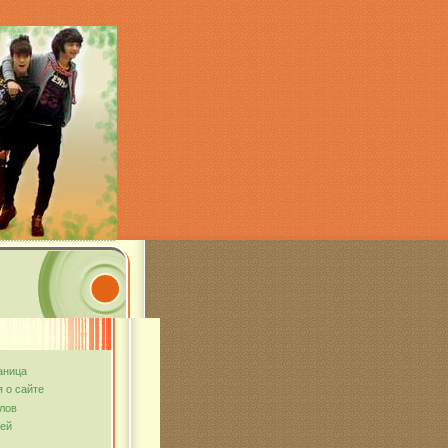
аница
 о сайте
лов
тей