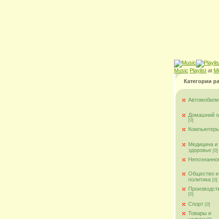
Music
Playlist
at
M
Категории р
Автомобили
Домашний о
[0]
Компьютер
Медицина и
здоровье
[0]
Непознанно
Общество и
политика
[0]
Производст
[0]
Спорт
[0]
Товары и