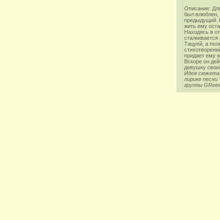
Описание: Для
был влюблен,
предыдущий. Н
жить ему оста
Находясь в от
сталкивается
Тацуей, а поз
стихотворени
придает ему м
Вскоре он дей
девушку свое
Идея сюжета
лирике песни 
группы GRee