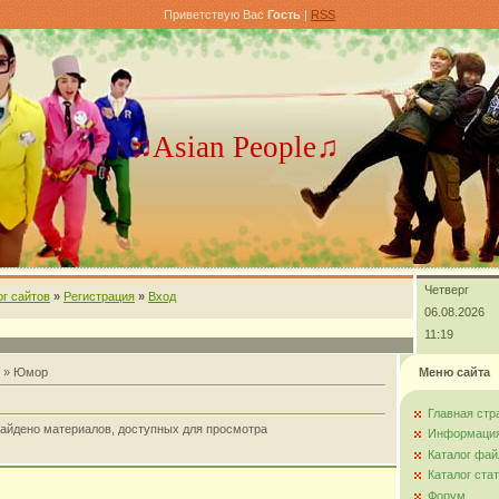
Приветствую Вас
Гость
|
RSS
♫Asian People♫
Четверг
ог сайтов
»
Регистрация
»
Вход
06.08.2026
11:19
» Юмор
Меню сайта
Главная стр
айдено материалов, доступных для просмотра
Информация
Каталог фай
Каталог ста
Форум