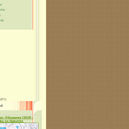
мы
вязь
ы
тов
MT©
ей
и: Обещание [2019] /
oku no Nakuhito