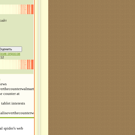
сайт
рхив опросов
:
12