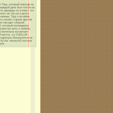
 Тору, который никогда не
 каждый день был похож на
о однажды он узнает, что
лось не так уж и долго.
чаянии, Тору случайно
 со своим старым другом
же находит сборник
й, который неожиданно
ужество жить и любить.
ствительно встречает
й мечты. (с) CNGLUK
 картины базируется на
"Ai Uta" японской поп-рок
eeN