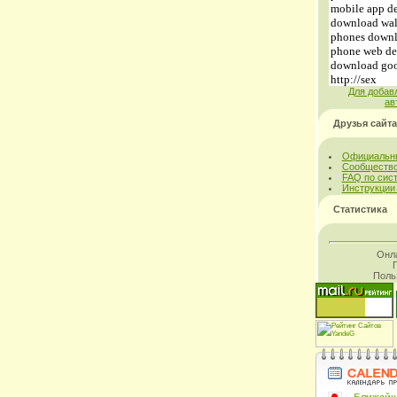
Для добав
ав
Друзья сайта
Официальны
Сообщество
FAQ по сис
Инструкции
Статистика
Онл
Поль