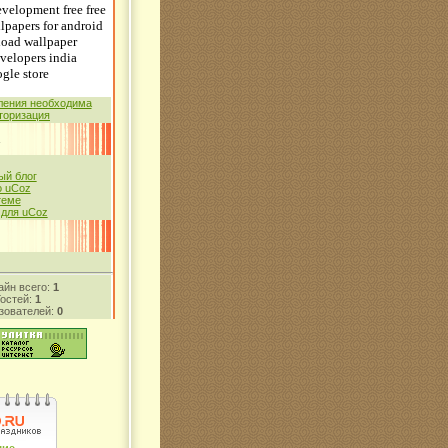
ления необходима
торизация
й блог
 uCoz
теме
 для uCoz
айн всего:
1
Гостей:
1
зователей:
0