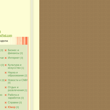
ixPod.com
аздела
Бизнес и
[0]
финансы
[0]
чаг
Интернет
[0]
ы
Культура и
[0]
искусство
[1]
Наука и
образование
[2]
е
Новости и СМИ
[0]
[0]
Отдых и
развлечения
[1]
во
Работа и
заработок
[0]
Справки
[0]
Юмор
[0]