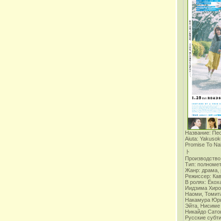
Название: Пе
Aiuta: Yakusok
Promise To
ト
Производство:
Тип: полноме
Жанр: драма,
Режиссер: Ка
В ролях:
Ёкох
Иидзима Хиро
Наоми, Томит
Накамура Юри
Эйта, Нисиме
Никайдо Сат
Русские субт