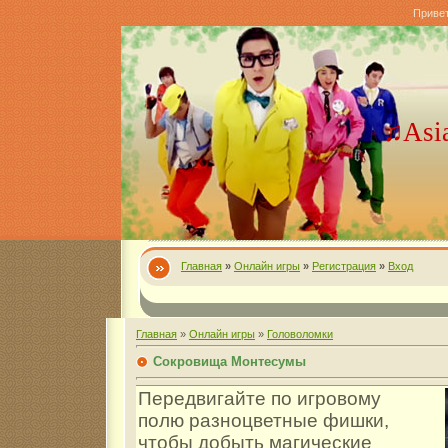
Приве
♫Asi
Главная
»
Онлайн игры
»
Регистрация
»
Вход
Главная
»
Онлайн игры
»
Головоломки
Сокровища Монтесумы
Передвигайте по игровому
полю разноцветные фишки,
чтобы добыть магические