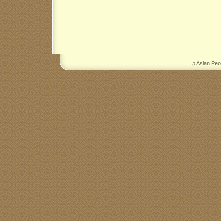
♫ Asian Peo