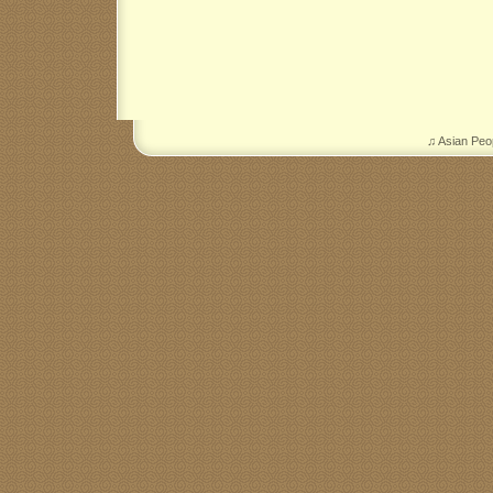
♫ Asian Peo