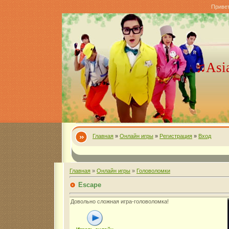
Приве
♫Asi
Главная
»
Онлайн игры
»
Регистрация
»
Вход
Главная
»
Онлайн игры
»
Головоломки
Escape
Довольно сложная игра-головоломка!