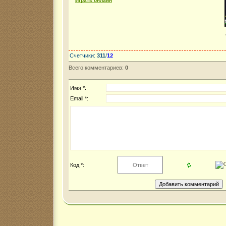
Играть онлайн
Счетчики
:
311
/
12
Всего комментариев
:
0
Имя *:
Email *:
Код *: