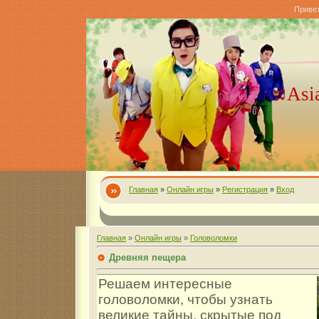
Приве
♫Asi
Главная
»
Онлайн игры
»
Регистрация
»
Вход
Главная
»
Онлайн игры
»
Головоломки
Древняя пещера
Решаем интересные
головоломки, чтобы узнать
великие тайны, скрытые под