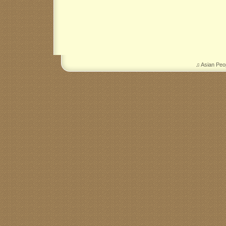
♫ Asian Peo