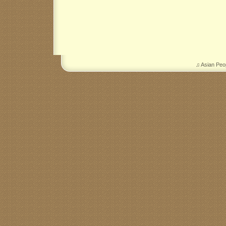
♫ Asian Peo