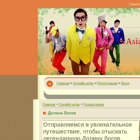
Приве
♫Asi
Главная
»
Онлайн игры
»
Регистрация
»
Вход
Главная
»
Онлайн игры
»
Головоломки
Долина Богов
Отправляемся в увлекательное
путешествие, чтобы отыскать
легендарную Долину богов,