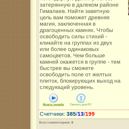
затерянную в далеком районе
Гималаев. Найти заветную
цель вам поможет древняя
магия, заключенная в
драгоценных камнях. Чтобы
освободить силы стихий -
кликайте на группах из двух
или более одинаковых
самоцветов. Чем больше
камней окажется в группе - тем
быстрее вы сможете
освободить поле от желтых
плиток, блокирующих выход на
следующий уровень.
Играть онлайн
Скачать для
PC
Счетчики
:
385
/
13
/
199
Всего комментариев
:
0