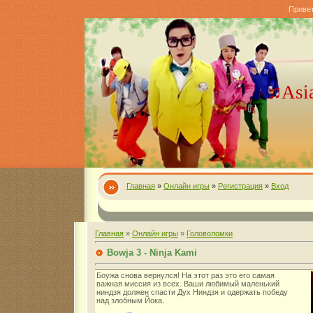
Приве
♫Asi
Главная
»
Онлайн игры
»
Регистрация
»
Вход
Главная
»
Онлайн игры
»
Головоломки
Bowja 3 - Ninja Kami
Боужа снова вернулся! На этот раз это его самая
важная миссия из всех. Ваши любимый маленький
ниндзя должен спасти Дух Ниндзя и одержать победу
над злобным Йока.