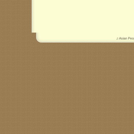
♫ Asian Peo