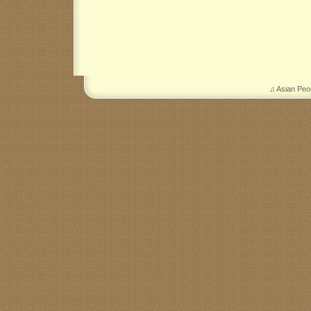
♫ Asian Peo