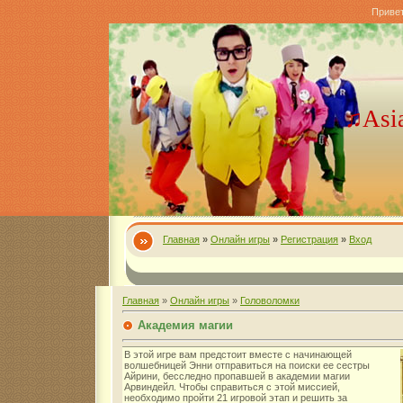
Приве
♫Asi
Главная
»
Онлайн игры
»
Регистрация
»
Вход
Главная
»
Онлайн игры
»
Головоломки
Академия магии
В этой игре вам предстоит вместе с начинающей
волшебницей Энни отправиться на поиски ее сестры
Айрини, бесследно пропавшей в академии магии
Арвиндейл. Чтобы справиться с этой миссией,
необходимо пройти 21 игровой этап и решить за