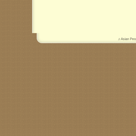
♫ Asian Peo