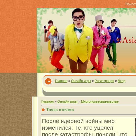
Приве
♫Asi
Главная
»
Онлайн игры
»
Регистрация
»
Вход
Главная
»
Онлайн игры
»
Многопользовательские
Точка отсчета
После ядерной войны мир
изменился. Те, кто уцелел
после катастрофы, поняли, что