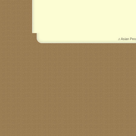
♫ Asian Peo