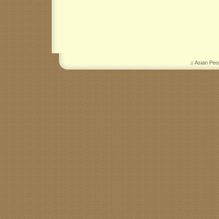
♫ Asian Peo