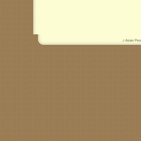
♫ Asian Peo