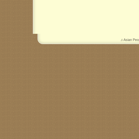
♫ Asian Peo