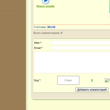
Играть онлайн
Счетчики
:
361
/
12
Всего комментариев
:
0
Имя *:
Email *:
Код *: