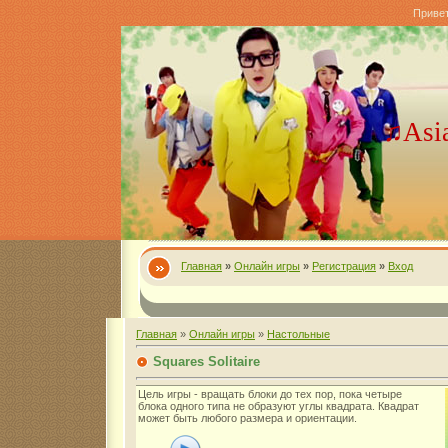
Приве
♫Asi
Главная
»
Онлайн игры
»
Регистрация
»
Вход
Главная
»
Онлайн игры
»
Настольные
Squares Solitaire
Цель игры - вращать блоки до тех пор, пока четыре
блока одного типа не образуют углы квадрата. Квадрат
может быть любого размера и ориентации.