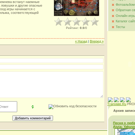
ремнева встанут наемные
Фотоальбо
 ловушки и другие опасные
изод игры начинается с
Обратная с
ильма, соответствующей
Онлайн игр
Каталог сай
Тесты
Рейтинг
:
0.0
/
0
« Назад
|
Вперед »
Translate.Ru
PRO
Архив запис
Песня о любв
Aiuta: Yakus