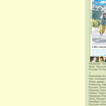
Название: Пе
Aiuta: Yakusok
Promise To
ト
Производство:
Тип: полноме
Жанр: драма,
Режиссер: Ка
В ролях:
Ёкох
Иидзима Хиро
Наоми, Томит
Накамура Юри
Эйта, Нисиме
Никайдо Сат
Русские субт