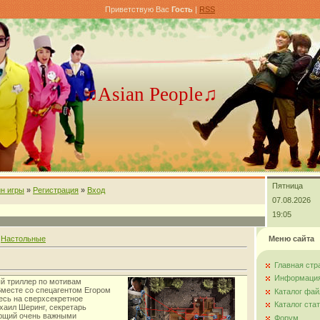
Приветствую Вас
Гость
|
RSS
♫Asian People♫
Пятница
н игры
»
Регистрация
»
Вход
07.08.2026
19:05
»
Настольные
Меню сайта
Главная стр
Информация
й триллер по мотивам
месте со спецагентом Егором
Каталог фай
сь на сверхсекретное
Каталог ста
хаил Шеринг, секретарь
еющий очень важными
Форум