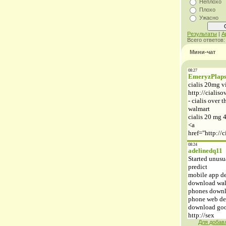
Неплохо
Плохо
Ужасно
Результаты
|
А
Всего ответов
Мини-чат
Для добав