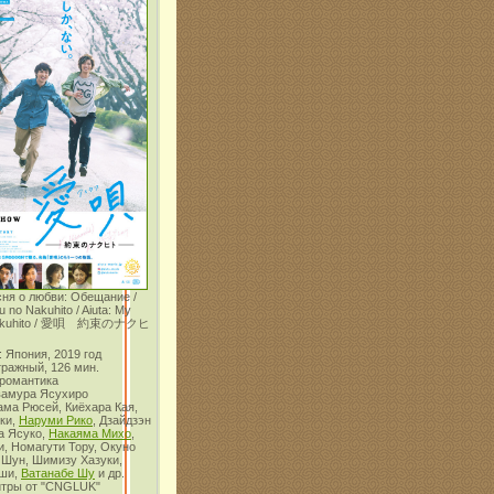
сня о любви: Обещание /
u no Nakuhito / Aiuta: My
 Nakuhito / 愛唄 約束のナクヒ
 Япония, 2019 год
тражный, 126 мин.
 романтика
вамура Ясухиро
ама Рюсей, Киёхара Кая,
ки,
Наруми Рико
, Дзайдзэн
а Ясуко,
Накаяма Михо
,
, Номагути Тору, Окуно
 Шун, Шимизу Хазуки,
оши,
Ватанабе Шу
и др.
итры от "CNGLUK"