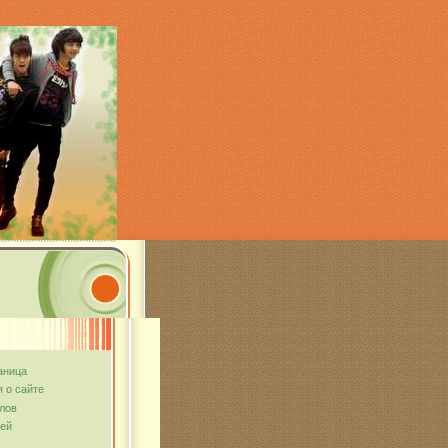
аница
 о сайте
лов
тей