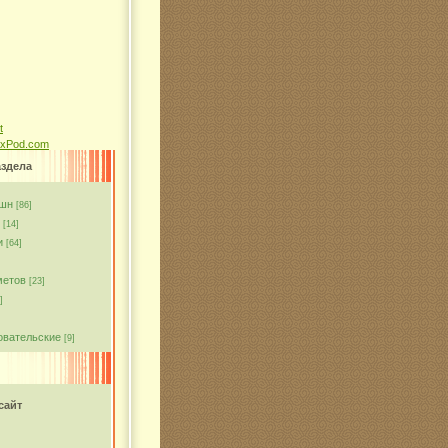
ixPod.com
аздела
кшн
[86]
[14]
и
[64]
метов
[23]
]
овательские
[9]
сайт