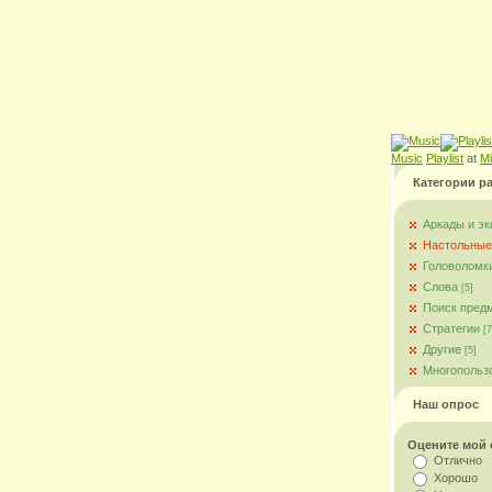
Music
Playlist
at
M
Категории р
Аркады и э
Настольные
Головоломк
Слова
[5]
Поиск пред
Стратегии
[7
Другие
[5]
Многопольз
Наш опрос
Оцените мой 
Отлично
Хорошо