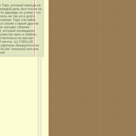
 Тору, который никогда не
 каждый день был похож на
о однажды он узнает, что
лось не так уж и долго.
чаянии, Тору случайно
 со своим старым другом
же находит сборник
й, который неожиданно
ужество жить и любить.
ствительно встречает
й мечты. (с) CNGLUK
 картины базируется на
"Ai Uta" японской поп-рок
eeN