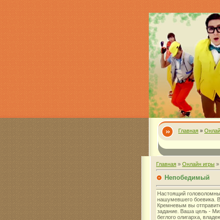
Главная
»
Онлай
Главная
»
Онлайн игры
Непобедимый
Настоящий головоломны
нашумевшего боевика. В
Кремневым вы отправите
задание. Ваша цель - Ми
беглого олигарха, влад