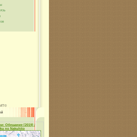
мы
вязь
ы
тов
MT©
ей
и: Обещание [2019] /
oku no Nakuhito