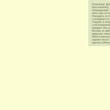
Описание: Для
был влюблен,
предыдущий. Н
жить ему оста
Находясь в от
сталкивается
Тацуей, а поз
стихотворени
придает ему м
Вскоре он дей
девушку свое
Идея сюжета
лирике песни 
группы GRee