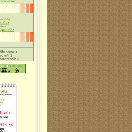
торизация
й блог
 uCoz
теме
 для uCoz
айн всего:
1
Гостей:
1
зователей:
0