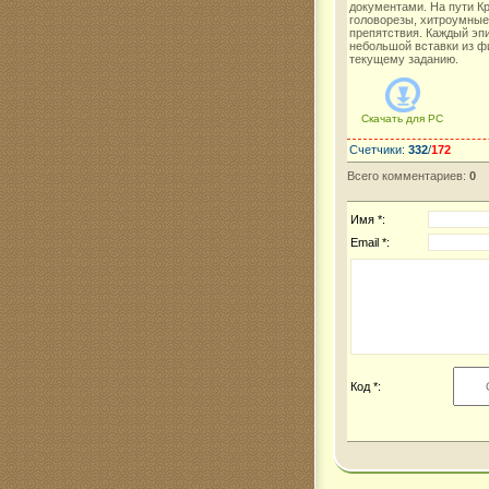
документами. На пути К
головорезы, хитроумные
препятствия. Каждый эп
небольшой вставки из ф
текущему заданию.
Скачать для
PC
Счетчики
:
332
/
172
Всего комментариев
:
0
Имя *:
Email *:
Код *: