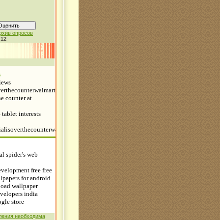
рхив опросов
:
12
ления необходима