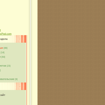
ixPod.com
аздела
кшн
[86]
[14]
и
[64]
метов
[23]
]
овательские
[9]
сайт