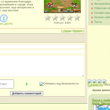
е со временем благодаря
Фотоальбо
рупнейшим в городе. Игра
асочнее, еще интереснее и
Обратная с
е, еще веселее.
Онлайн игр
Каталог сай
Тесты
Рейтинг
:
0.0
/
0
ать для
PC
« Назад
|
Вперед »
Translate.Ru
PRO
Архив запис
Песня о любв
Aiuta: Yakus