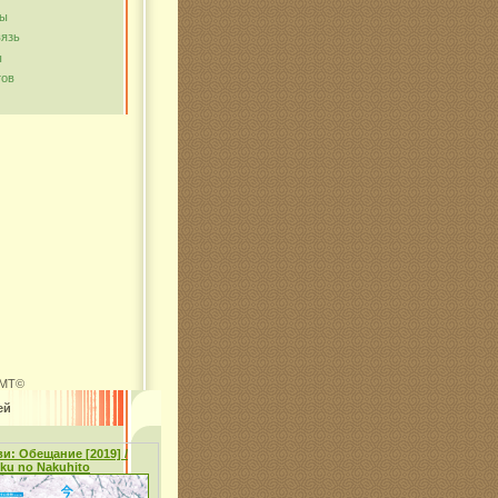
мы
вязь
ы
тов
MT©
ей
и: Обещание [2019] /
oku no Nakuhito