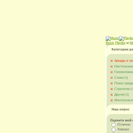
Music
Playlist
at
M
Категории р
Аркады и э
Настольные
Головоломк
Слова
[5]
Поиск пред
Стратегии
[7
Другие
[5]
Многопольз
Наш опрос
Оцените мой 
Отлично
Хорошо