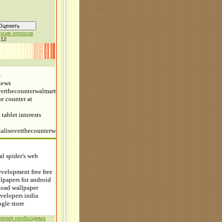
рхив опросов
:
12
ления необходима