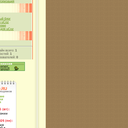
торизация
й блог
 uCoz
теме
 для uCoz
айн всего:
1
Гостей:
1
зователей:
0