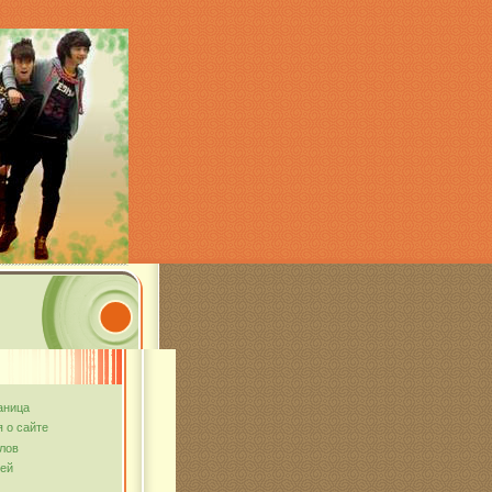
аница
 о сайте
лов
тей