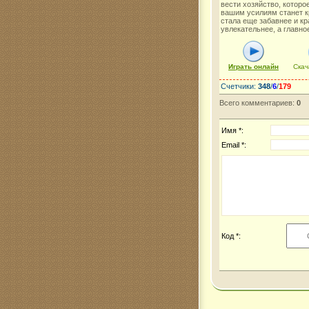
вести хозяйство, которо
вашим усилиям станет к
стала еще забавнее и кр
увлекательнее, а главно
Играть онлайн
Скач
Счетчики
:
348
/
6
/
179
Всего комментариев
:
0
Имя *:
Email *:
Код *: