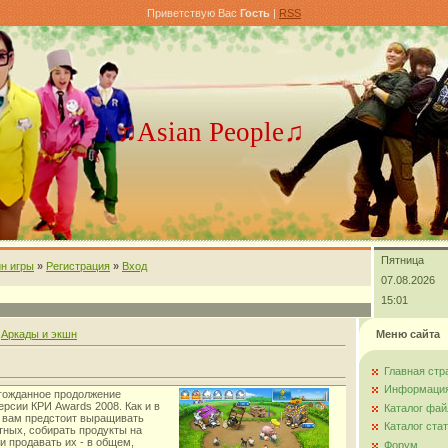
Приветствую Вас
Гость
|
RSS
♫Asian People♫
Пятница
н игры
»
Регистрация
»
Вход
07.08.2026
15:01
»
Аркады и экшн
Меню сайта
Главная стр
Информация
лгожданное продолжение
ерсии КРИ Awards 2008. Как и в
Каталог фай
 вам предстоит выращивать
Каталог ста
тных, собирать продукты на
и продавать их - в общем,
Форум