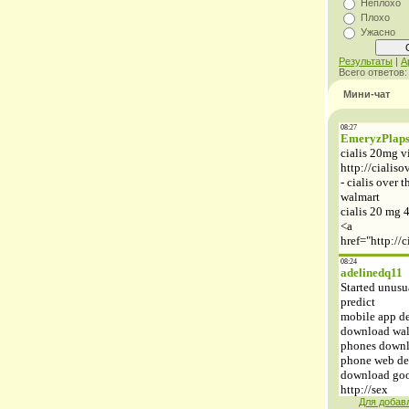
Неплохо
Плохо
Ужасно
Результаты
|
А
Всего ответов
Мини-чат
Для добав