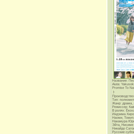
Название: Пе
Aiuta: Yakusok
Promise To
ト
Производство:
Тип: полноме
Жанр: драма,
Режиссер: Ка
В ролях:
Ёкох
Иидзима Хиро
Наоми, Томит
Накамура Юри
Эйта, Нисиме
Никайдо Сат
Русские субт