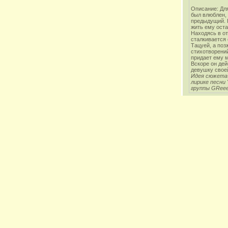
Описание: Для
был влюблен,
предыдущий. Н
жить ему оста
Находясь в от
сталкивается
Тацуей, а поз
стихотворени
придает ему м
Вскоре он дей
девушку свое
Идея сюжета
лирике песни 
группы GRee