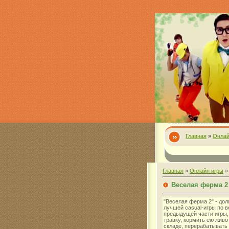
Главная
»
Онлай
Главная
»
Онлайн игры
Веселая ферма 2
"Веселая ферма 2" - до
лучшей casual-игры по в
предыдущей части игры,
травку, кормить ею живо
складе, перерабатывать 