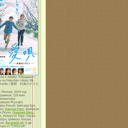
сня о любви: Обещание /
u no Nakuhito / Aiuta: My
 Nakuhito / 愛唄 約束のナクヒ
 Япония, 2019 год
тражный, 126 мин.
 романтика
вамура Ясухиро
ама Рюсей, Киёхара Кая,
ки,
Наруми Рико
, Дзайдзэн
а Ясуко,
Накаяма Михо
,
, Номагути Тору, Окуно
 Шун, Шимизу Хазуки,
оши,
Ватанабе Шу
и др.
итры от "CNGLUK"