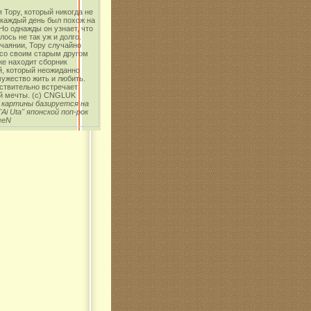
 Тору, который никогда не
 каждый день был похож на
о однажды он узнает, что
лось не так уж и долго.
чаянии, Тору случайно
 со своим старым другом
же находит сборник
й, который неожиданно
ужество жить и любить.
ствительно встречает
й мечты. (с) CNGLUK
 картины базируется на
"Ai Uta" японской поп-рок
eeN