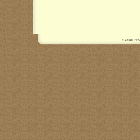
♫ Asian Peo