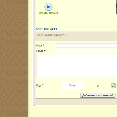
Играть онлайн
Счетчики
:
314
/
5
Всего комментариев
:
0
Имя *:
Email *:
Код *: