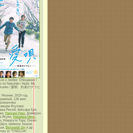
сня о любви: Обещание /
u no Nakuhito / Aiuta: My
 Nakuhito / 愛唄 約束のナクヒ
 Япония, 2019 год
тражный, 126 мин.
 романтика
вамура Ясухиро
ама Рюсей, Киёхара Кая,
ки,
Наруми Рико
, Дзайдзэн
а Ясуко,
Накаяма Михо
,
, Номагути Тору, Окуно
 Шун, Шимизу Хазуки,
оши,
Ватанабе Шу
и др.
итры от "CNGLUK"