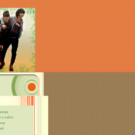
аница
 о сайте
лов
тей