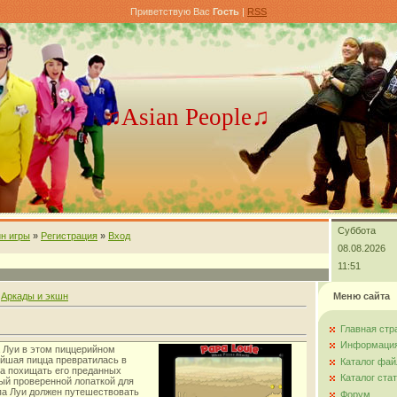
Приветствую Вас
Гость
|
RSS
♫Asian People♫
Суббота
н игры
»
Регистрация
»
Вход
08.08.2026
11:51
»
Аркады и экшн
Меню сайта
Главная стр
Информация
 Луи в этом пиццерийном
ейшая пицца превратилась в
Каталог фай
ла похищать его преданных
Каталог ста
ый проверенной лопаткой для
па Луи должен путешествовать
Форум