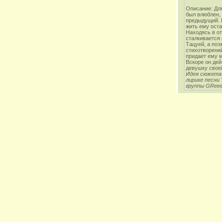
Описание: Для
был влюблен,
предыдущий. Н
жить ему оста
Находясь в от
сталкивается
Тацуей, а поз
стихотворени
придает ему м
Вскоре он дей
девушку свое
Идея сюжета
лирике песни 
группы GRee