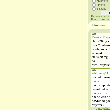
Неплохо
Плохо
Ужасно
Результаты
|
А
Всего ответов
Мини-чат
Для добав