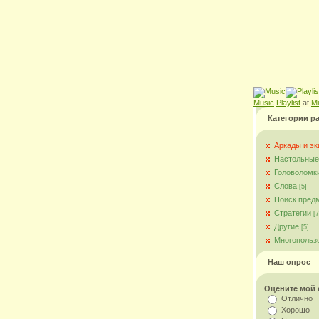
Music
Playlist
at
M
Категории р
Аркады и э
Настольные
Головоломк
Слова
[5]
Поиск пред
Стратегии
[7
Другие
[5]
Многопольз
Наш опрос
Оцените мой 
Отлично
Хорошо