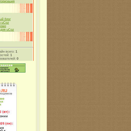
торизация
й блог
 uCoz
теме
 для uCoz
айн всего:
1
Гостей:
1
зователей:
0