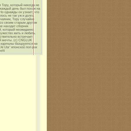
 Тору, который никогда не
 каждый день был похож на
о однажды он узнает, что
лось не так уж и долго.
чаянии, Тору случайно
 со своим старым другом
же находит сборник
й, который неожиданно
ужество жить и любить.
ствительно встречает
й мечты. (с) CNGLUK
 картины базируется на
"Ai Uta" японской поп-рок
eeN