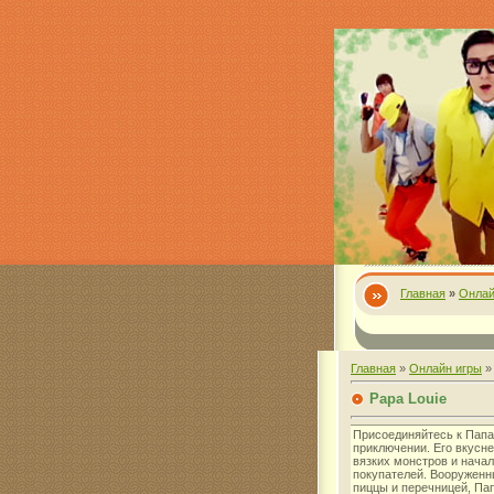
Главная
»
Онлай
Главная
»
Онлайн игры
Papa Louie
Присоединяйтесь к Папа
приключении. Его вкусн
вязких монстров и нача
покупателей. Вооруженн
пиццы и перечницей, Па