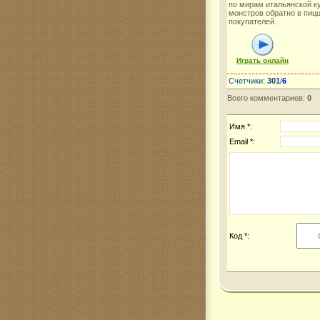
по мирам итальянской к
монстров обратно в пиц
покупателей.
Играть онлайн
Счетчики
:
301
/
6
Всего комментариев
:
0
Имя *:
Email *:
Код *: