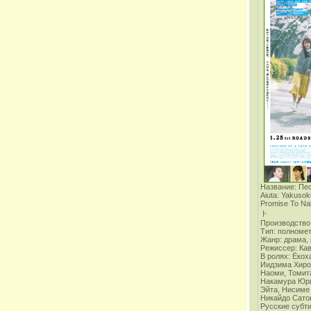
Название: Пе
Aiuta: Yakusok
Promise To
ト
Производство:
Тип: полноме
Жанр: драма,
Режиссер: Ка
В ролях:
Ёкох
Иидзима Хиро
Наоми, Томит
Накамура Юри
Эйта, Нисиме
Никайдо Сат
Русские субт