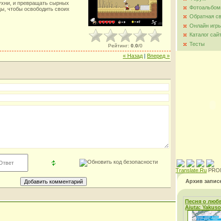
ухни, и превращать сырных
Фотоальбо
цы, чтобы освободить своих
Обратная с
Онлайн игр
Каталог сай
Тесты
Рейтинг
:
0.0
/
0
« Назад
|
Вперед »
Translate.Ru
PRO
Архив запис
Песня о любв
Aiuta: Yakus