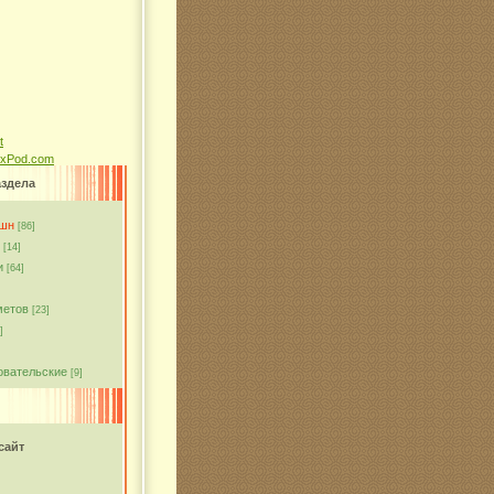
ixPod.com
аздела
кшн
[86]
[14]
и
[64]
метов
[23]
]
овательские
[9]
сайт