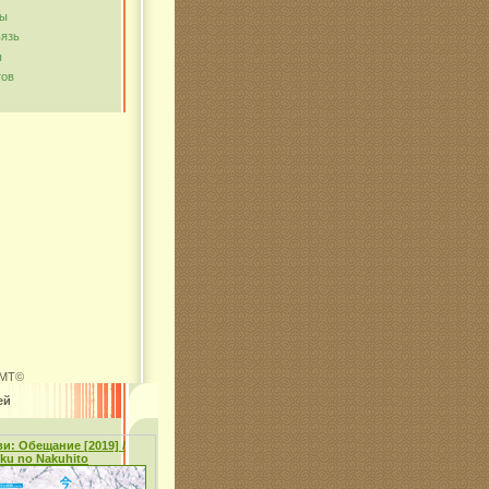
мы
вязь
ы
тов
MT©
ей
и: Обещание [2019] /
oku no Nakuhito