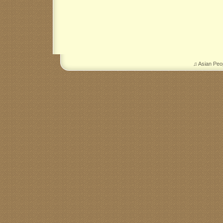
♫ Asian Peo