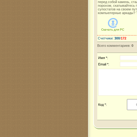
перед собой камень, ста
порохом, скатывайтесь 
супостатов на своем пу
компьютерные аркады? То
Скачать для
PC
Счетчики
:
300
/
172
Всего комментариев
:
0
Имя *:
Email *:
Код *: