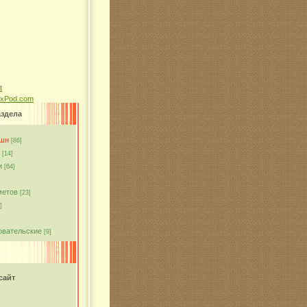
ixPod.com
аздела
кшн
[86]
[14]
и
[64]
метов
[23]
]
овательские
[9]
сайт