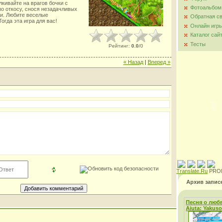
лкивайте на врагов бочки с
Фотоальбо
по откосу, снося незадачливых
ти. Любите веселые
Обратная с
гда эта игра для вас!
Онлайн игр
Каталог сай
Тесты
Рейтинг
:
0.0
/
0
« Назад
|
Вперед »
Translate.Ru
PRO
Архив запис
Песня о любв
Aiuta: Yakus