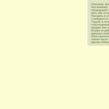
Описание: Для
был влюблен,
предыдущий. Н
жить ему оста
Находясь в от
сталкивается
Тацуей, а поз
стихотворени
придает ему м
Вскоре он дей
девушку свое
Идея сюжета
лирике песни 
группы GRee