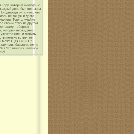
 Тору, который никогда не
 каждый день был похож на
о однажды он узнает, что
лось не так уж и долго.
чаянии, Тору случайно
 со своим старым другом
же находит сборник
й, который неожиданно
ужество жить и любить.
ствительно встречает
й мечты. (с) CNGLUK
 картины базируется на
"Ai Uta" японской поп-рок
eeN