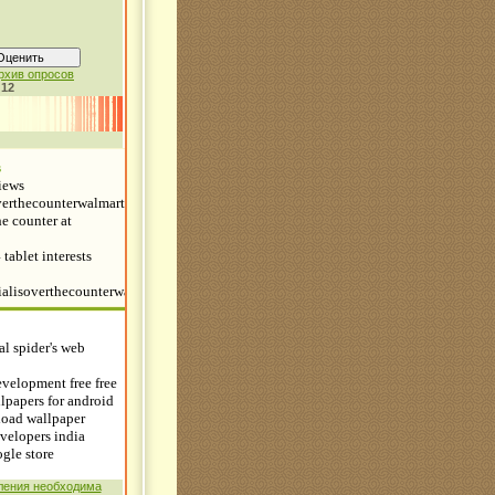
рхив опросов
:
12
ления необходима