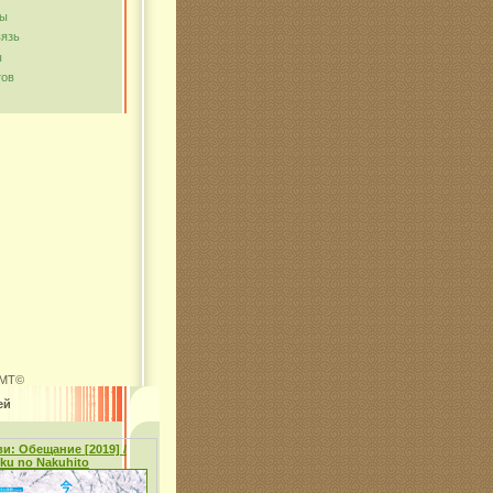
мы
вязь
ы
тов
MT©
ей
и: Обещание [2019] /
oku no Nakuhito