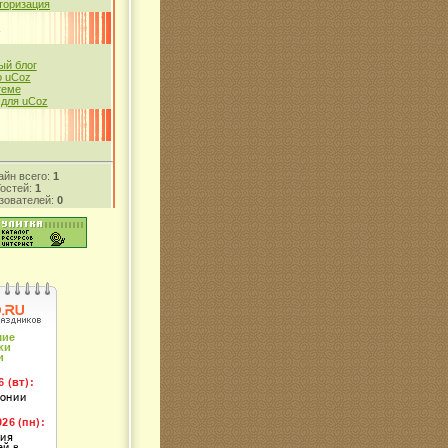
торизация
й блог
 uCoz
теме
 для uCoz
айн всего:
1
Гостей:
1
зователей:
0