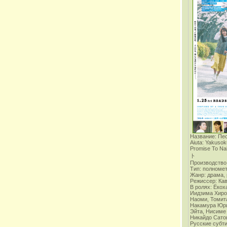
Название: Пе
Aiuta: Yakusok
Promise To
ト
Производство:
Тип: полноме
Жанр: драма,
Режиссер: Ка
В ролях:
Ёкох
Иидзима Хиро
Наоми, Томит
Накамура Юри
Эйта, Нисиме
Никайдо Сат
Русские субт