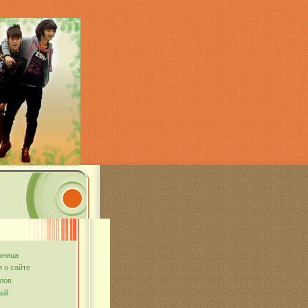
аница
 о сайте
лов
тей