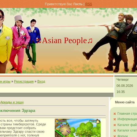
Приветствую Вас
Гость
|
RSS
♫Asian People♫
Четверг
н игры
»
Регистрация
»
Вход
06.08.2026
16:35
»
Аркады и экшн
Меню сайта
иключения Эдгара
Главная стр
Информация
есть все, чтобы затянуть
 страны тимбергротов. Среди
Каталог фай
вам предстоит собрать
Каталог ста
ельчаку Эдгару спасти свою
еприятеля с ног, толкнув
Форум