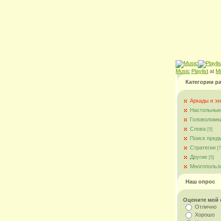
Music
Playlist
at
M
Категории р
Аркады и э
Настольные
Головоломк
Слова
[5]
Поиск пред
Стратегии
[7
Другие
[5]
Многопольз
Наш опрос
Оцените мой 
Отлично
Хорошо