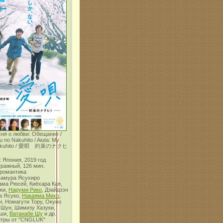
сня о любви: Обещание /
u no Nakuhito / Aiuta: My
 Nakuhito / 愛唄 約束のナクヒ
 Япония, 2019 год
тражный, 126 мин.
 романтика
вамура Ясухиро
ама Рюсей, Киёхара Кая,
ки,
Наруми Рико
, Дзайдзэн
а Ясуко,
Накаяма Михо
,
, Номагути Тору, Окуно
 Шун, Шимизу Хазуки,
оши,
Ватанабе Шу
и др.
итры от "CNGLUK"