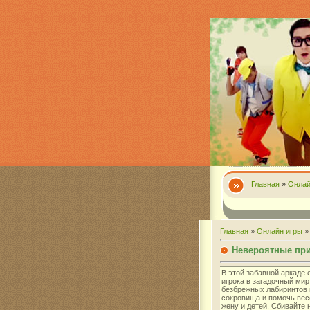
Главная
»
Онлай
Главная
»
Онлайн игры
Невероятные пр
В этой забавной аркаде 
игрока в загадочный мир
безбрежных лабиринтов 
сокровища и помочь вес
жену и детей. Сбивайте н