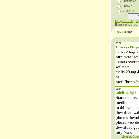
Неплохо
Плохо
Ужасно
Результаты
|
А
Всего ответов
Мини-чат
Для добав