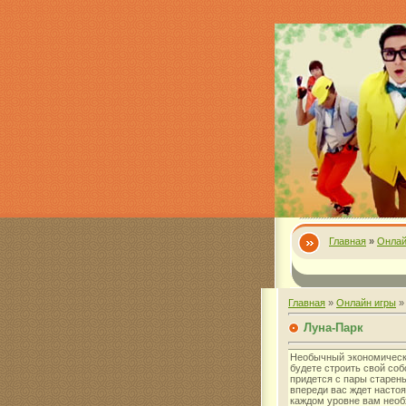
Главная
»
Онлай
Главная
»
Онлайн игры
Луна-Парк
Необычный экономически
будете строить свой со
придется с пары старень
впереди вас ждет насто
каждом уровне вам нео