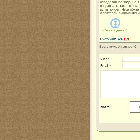
определенное задание. 
возрастать, так что при
испытаниям. Игра обяза
любителям экономически
Скачать для
PC
Счетчики
:
324
/
159
Всего комментариев
:
0
Имя *:
Email *:
Код *: