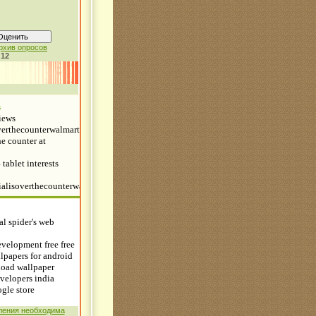
рхив опросов
:
12
ления необходима