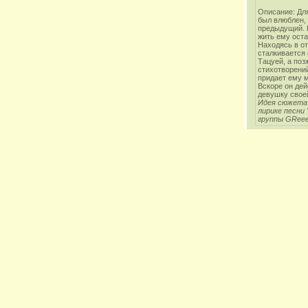
Описание: Для
был влюблен,
предыдущий. Н
жить ему оста
Находясь в от
сталкивается
Тацуей, а поз
стихотворени
придает ему м
Вскоре он дей
девушку свое
Идея сюжета
лирике песни 
группы GRee