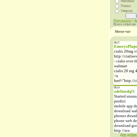
Неплохо
Плохо
Ужасно
Результаты
|
А
Всего ответов
Мини-чат
Для добав