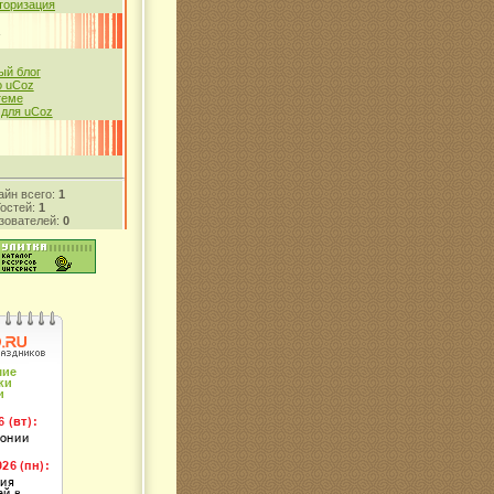
торизация
й блог
 uCoz
теме
 для uCoz
айн всего:
1
Гостей:
1
зователей:
0