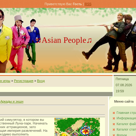
Приветствую Вас
Гость
|
RSS
♫Asian People♫
Пятница
н игры
»
Регистрация
»
Вход
07.08.2026
19:59
»
Аркады и экшн
Меню сайта
Главная стр
Информация
й симулятор, в котором вы
бственный Луна-парк. Начинать
Каталог фай
ких аттракционов, зато
Каталог ста
ящая империя развлечений. На
бходимо выполнить
Форум