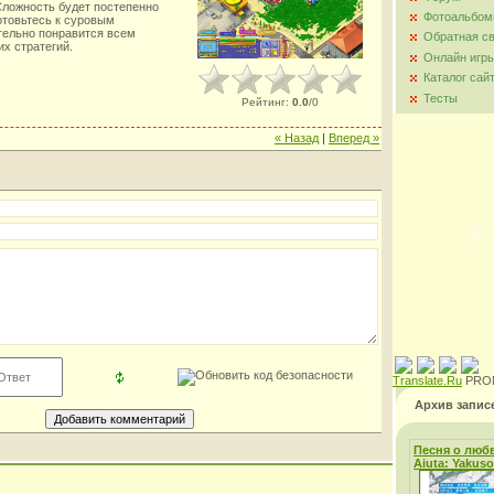
Сложность будет постепенно
Фотоальбо
готовьтесь к суровым
тельно понравится всем
Обратная с
х стратегий.
Онлайн игр
Каталог сай
Тесты
Рейтинг
:
0.0
/
0
« Назад
|
Вперед »
Translate.Ru
PRO
Архив запис
Песня о любв
Aiuta: Yakus