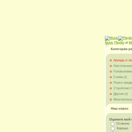
Music
Playlist
at
M
Категории р
Аркады и э
Настольные
Головоломк
Слова
[5]
Поиск пред
Стратегии
[7
Другие
[5]
Многопольз
Наш опрос
Оцените мой 
Отлично
Хорошо