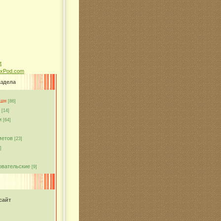
ixPod.com
аздела
кшн
[86]
[14]
и
[64]
метов
[23]
]
овательские
[9]
сайт