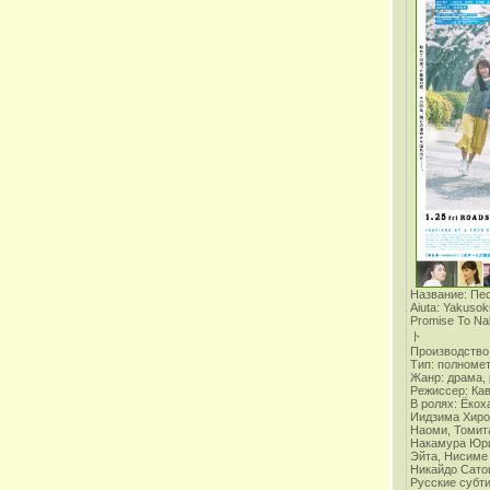
Название: Пе
Aiuta: Yakusok
Promise To
ト
Производство:
Тип: полноме
Жанр: драма,
Режиссер: Ка
В ролях:
Ёкох
Иидзима Хиро
Наоми, Томит
Накамура Юри
Эйта, Нисиме
Никайдо Сат
Русские субт