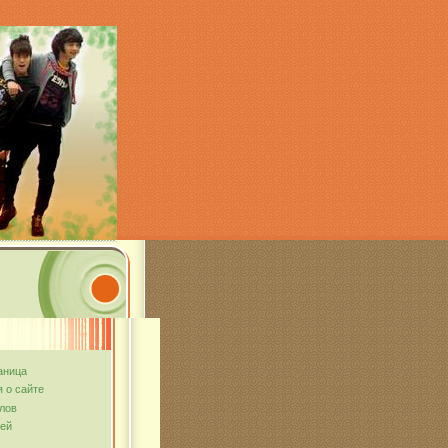
аница
 о сайте
лов
тей