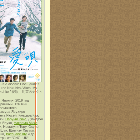
сня о любви: Обещание /
u no Nakuhito / Aiuta: My
 Nakuhito / 愛唄 約束のナクヒ
 Япония, 2019 год
тражный, 126 мин.
 романтика
вамура Ясухиро
ама Рюсей, Киёхара Кая,
ки,
Наруми Рико
, Дзайдзэн
а Ясуко,
Накаяма Михо
,
, Номагути Тору, Окуно
 Шун, Шимизу Хазуки,
оши,
Ватанабе Шу
и др.
итры от "CNGLUK"