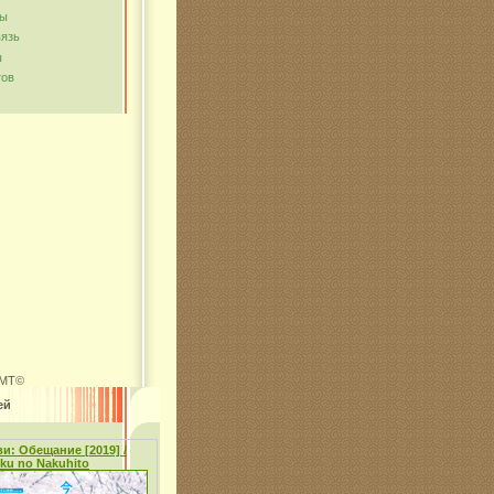
мы
вязь
ы
тов
MT©
ей
и: Обещание [2019] /
oku no Nakuhito