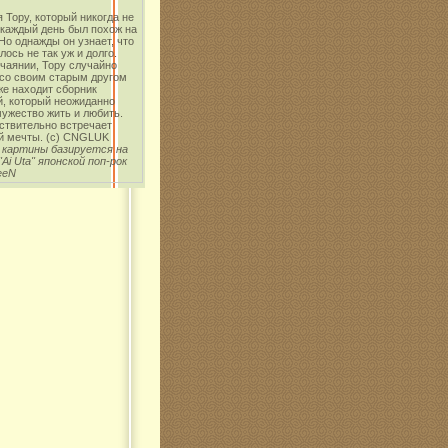
 Тору, который никогда не
 каждый день был похож на
о однажды он узнает, что
лось не так уж и долго.
чаянии, Тору случайно
 со своим старым другом
же находит сборник
й, который неожиданно
ужество жить и любить.
ствительно встречает
й мечты. (с) CNGLUK
 картины базируется на
"Ai Uta" японской поп-рок
eeN