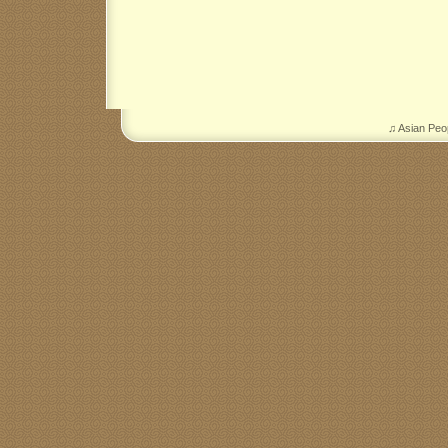
♫ Asian Peo