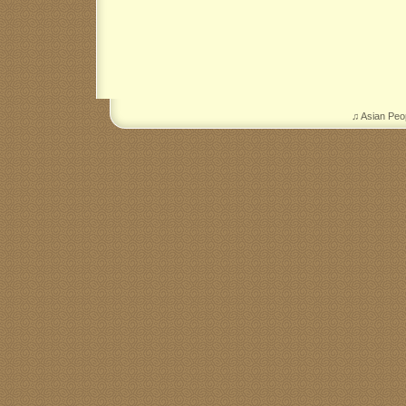
♫ Asian Peo