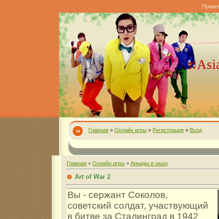
Приве
♫Asi
Главная
»
Онлайн игры
»
Регистрация
»
Вход
Главная
»
Онлайн игры
»
Аркады и экшн
Art of War 2
Вы - сержант Соколов,
советский солдат, участвующий
в битве за Сталинград в 1942