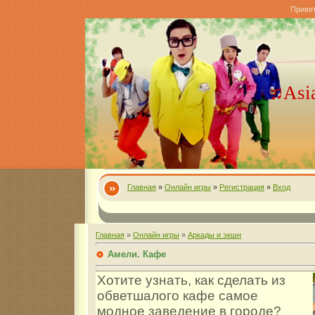
Приве
♫Asi
Главная
»
Онлайн игры
»
Регистрация
»
Вход
Главная
»
Онлайн игры
»
Аркады и экшн
Амели. Кафе
Хотите узнать, как сделать из
обветшалого кафе самое
модное заведение в городе?