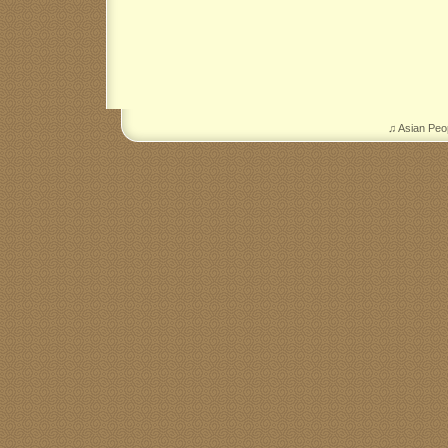
♫ Asian Peo