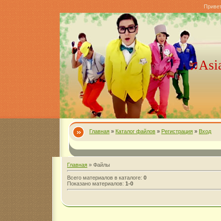
Приве
♫Asi
Главная
»
Каталог файлов
»
Регистрация
»
Вход
Главная
»
Файлы
Всего материалов в каталоге
:
0
Показано материалов
:
1-0