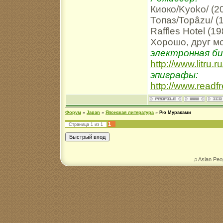
Киоко/Kyoko/ (2
Топаз/Topâzu/ (
Raffles Hotel (19
Хорошо, друг мой
электронная б
http://www.litru.
эпиграфы:
http://www.readf
Форум
»
Japan
»
Японская литература
»
Рю Мураками
1
Страница
1
из
1
♫ Asian Peo