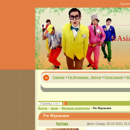
Приве
♫Asi
Главная
»
Рю Мураками - Форум
»
Регистрация
»
В
1
Страница
1
из
1
Форум
»
Japan
»
Японская литература
»
Рю Мураками
Рю Мураками
ReiTaka
Дата: Среда, 20.10.2010, 21