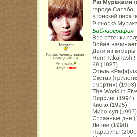
Рю Мураками
(
городе Сасэбо,
японский писат
Рюноскэ Мурак
Библиография
Все оттенки гол
Война начинает
Полковник
Дети из камеры
Группа: Администраторы
Run! Takahashi!
Сообщений:
194
69 (1987)
Репутация:
0
Статус:
Offline
Отель «Раффлз»
Экстаз (трилог
смерти») (1993)
The World in Fi
Пирсинг (1994)
Киоко (1995)
Мисо-суп (1997)
Странные дни (
Линии (1998)
Паразиты (2000