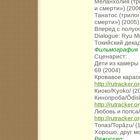
Меланхолия (тр
и смерти») (200
Танатос (трило
смерти») (2005)
Вперед с полуос
Dialogue: Ryu Mu
Токийский дека
Фильмография
Сценарист:
Дети из камеры 
69 (2004)
Кровавое караок
http://rutracker
Киоко/Kyoko/ (2
Кинопроба/Ôdish
http://rutracker
Любовь и попса/
http://rutracker
Топаз/Topâzu/ (
Хорошо, друг мой
Режиссер: