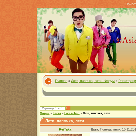
Приве
♫Asi
Главная
»
Лети, папочка, лети - Форум
»
Регистрац
1
Страница
1
из
1
Форум
»
Korea
»
Live action
»
Лети, папочка, лети
Лети, папочка, лети
ReiTaka
Дата: Понедельник, 15.11.20