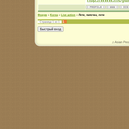
Форум
»
Korea
»
Live action
»
Лети, папочка, лети
1
Страница
1
из
1
♫ Asian Peo