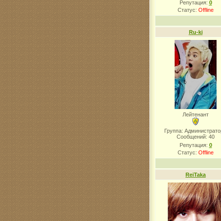
Репутация:
0
Статус:
Offline
Ru-ki
Лейтенант
Группа: Администрат
Сообщений:
40
Репутация:
0
Статус:
Offline
ReiTaka