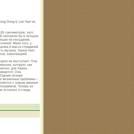
ong Dong-il, Lee Han-wi,
65 сантиметров, зато
ей смотрели бы в лучшем
мешан на похудании,
пиной. Мало того, у
ценка и масса страданий
то музыка. Ханна поет.
стью, комплекцией
сцене не выступает. Она
евушка, которую, как
онечно, для Ханны
чиваются. Она
 Однако вскоре
 ее жизненные проблемы –
оявляется с новым именем
илограммов. Теперь ее
е осталось и следа.