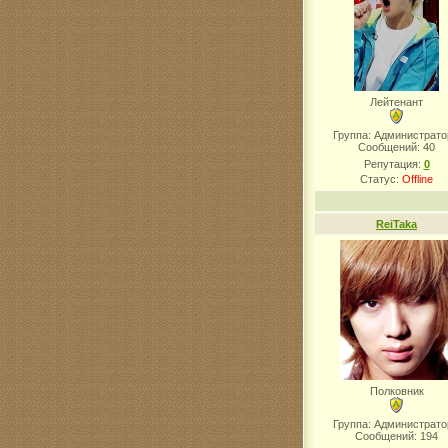
Лейтенант
Группа: Администрат
Сообщений:
40
Репутация:
0
Статус:
Offline
ReiTaka
Полковник
Группа: Администрат
Сообщений:
194