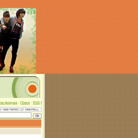
ла форума
·
Поиск
·
RSS
]