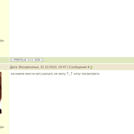
оры
Дата: Воскресенье, 31.10.2010, 23:47 | Сообщение #
3
на компе места нет,скачать не могу Т_Т хочу посмотреть
оры