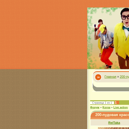
Главная
»
200-п
1
Страница
1
из
1
Форум
»
Korea
»
Live action
200-пудовая красо
ReiTaka