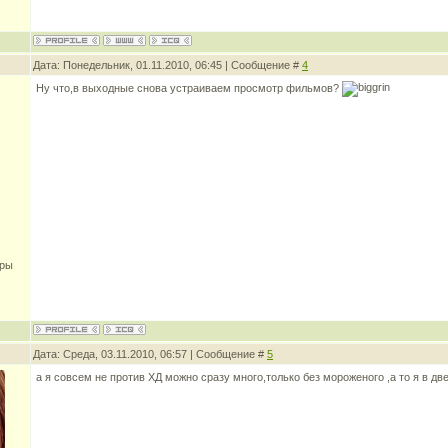
Дата: Понедельник, 01.11.2010, 06:45 | Сообщение #
4
Ну что,в выходные снова устраиваем просмотр фильмов?
оры
Дата: Среда, 03.11.2010, 06:57 | Сообщение #
5
а я совсем не против ХД можно сразу много,только без мороженого ,а то я в дв