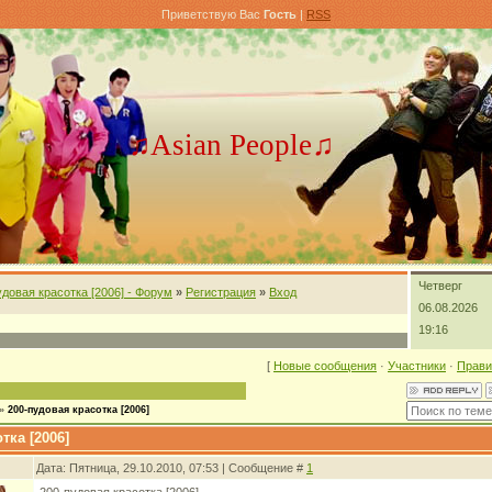
Приветствую Вас
Гость
|
RSS
♫Asian People♫
Четверг
удовая красотка [2006] - Форум
»
Регистрация
»
Вход
06.08.2026
19:16
[
Новые сообщения
·
Участники
·
Прави
»
200-пудовая красотка [2006]
тка [2006]
Дата: Пятница, 29.10.2010, 07:53 | Сообщение #
1