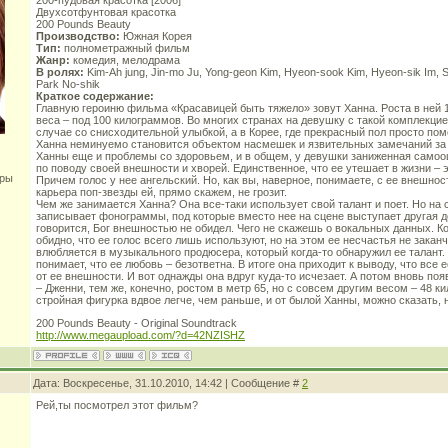
200-пудовая красотка [2006]
Двухсотфунтовая красотка
200 Pounds Beauty
Производство:
Южная Корея
Тип:
полнометражный фильм
Жанр:
комедия, мелодрама
В ролях:
Kim-Ah jung, Jin-mo Ju, Yong-geon Kim, Hyeon-sook Kim, Hyeon-sik Im, S
Park No-shik
Краткое содержание:
Главную героиню фильма «Красавицей быть тяжело» зовут Ханна. Роста в ней 1
веса – под 100 килограммов. Во многих странах на девушку с такой комплекци
случае со снисходительной улыбкой, а в Корее, где прекрасный пол просто по
Ханна неминуемо становится объектом насмешек и язвительных замечаний за с
Ханны еще и проблемы со здоровьем, и в общем, у девушки заниженная самоо
по поводу своей внешности и хворей. Единственное, что ее утешает в жизни – э
оры
Причем голос у нее ангельский. Но, как вы, наверное, понимаете, с ее внешно
карьера поп-звезды ей, прямо скажем, не грозит.
Чем же занимается Ханна? Она все-таки использует свой талант и поет. Но на 
записывает фонограммы, под которые вместо нее на сцене выступает другая д
говорится, Бог внешностью не обидел. Чего не скажешь о вокальных данных. К
обидно, что ее голос всего лишь используют, но на этом ее несчастья не закан
влюбляется в музыкального продюсера, который когда-то обнаружил ее талант.
понимает, что ее любовь – безответна. В итоге она приходит к выводу, что все
от ее внешности. И вот однажды она вдруг куда-то исчезает. А потом вновь п
– Дженни, тем же, конечно, ростом в метр 65, но с совсем другим весом – 48 к
стройная фигурка вдвое легче, чем раньше, и от былой Ханны, можно сказать, н
200 Pounds Beauty - Original Soundtrack
http://www.megaupload.com/?d=42NZISHZ
Дата: Воскресенье, 31.10.2010, 14:42 | Сообщение #
2
Рей,ты посмотрел этот фильм?