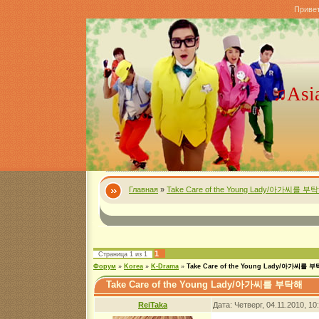
Приве
♫Asi
Главная
»
Take Care of the Young Lady/아가씨를 부탁
1
Страница
1
из
1
Форум
»
Korea
»
K-Drama
»
Take Care of the Young Lady/아가씨를 
Take Care of the Young Lady/아가씨를 부탁해
ReiTaka
Дата: Четверг, 04.11.2010, 1