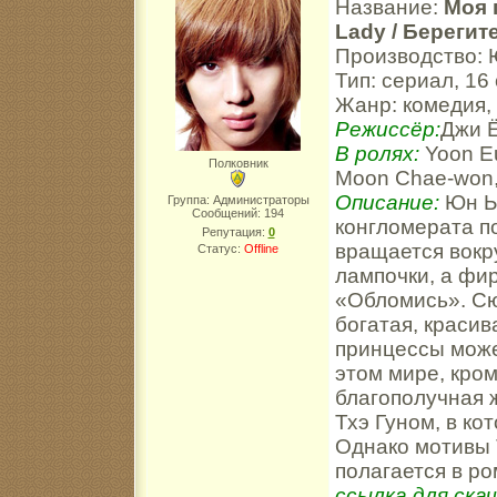
Название:
Моя 
Lady / Берегит
Производство: 
Тип: сериал, 16
Жанр: комедия,
Режиссёр:
Джи 
В ролях:
Yoon Eu
Полковник
Moon Chae-won, 
Описание:
Юн Ы
Группа: Администраторы
Сообщений:
194
конгломерата п
Репутация:
0
вращается вокр
Статус:
Offline
лампочки, а фи
«Обломись». Сю
богатая, краси
принцессы може
этом мире, кром
благополучная 
Тхэ Гуном, в ко
Однако мотивы Т
полагается в ро
ссылка для скач