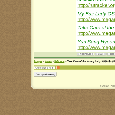
http://rutracker
My Fair Lady O
http://www.me
Take Care of the
http://www.me
Yun Sang Hyeon -
http://www.meg
Форум
»
Korea
»
K-Drama
»
Take Care of the Young Lady/아가씨를 
1
Страница
1
из
1
♫ Asian Peo