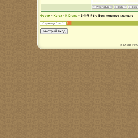
Форум
»
Korea
»
K-Drama
»
찬란한 유산 / Великолепное наследие
1
Страница
1
из
1
♫ Asian Peo