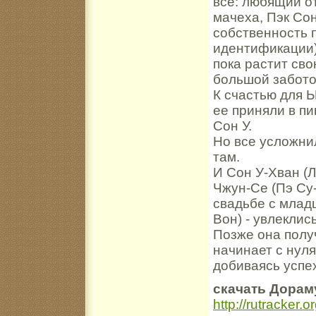
все: любящий от
мачеха, Пэк Сон
собственность 
идентификации)
пока растит св
большой забото
К счастью для Ы
ее приняли в п
Сон У.
Но все усложнил
там.
И Сон У-Хван (Л
Чжун-Се (Пэ Су-
свадьбе с млад
Вон) - увлеклис
Позже она полу
начинает с нуля
добиваясь успеха
скачать Дорам
http://rutracker