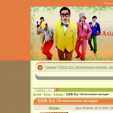
Приве
♫Asi
Главная
»
찬란한 유산 / Великолепное наследие - Ф
1
Страница
1
из
1
Форум
»
Korea
»
K-Drama
»
찬란한 유산 / Великолепное наследие
찬란한 유산 / Великолепное наследие
ReiTaka
Дата: Вторник, 28.12.2010, 2