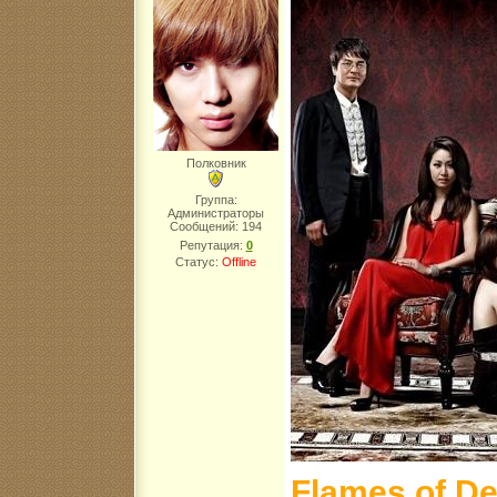
Полковник
Группа:
Администраторы
Сообщений:
194
Репутация:
0
Статус:
Offline
Flames of D