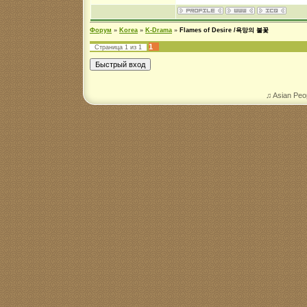
Форум
»
Korea
»
K-Drama
»
Flames of Desire /욕망의 불꽃
1
Страница
1
из
1
♫ Asian Peo