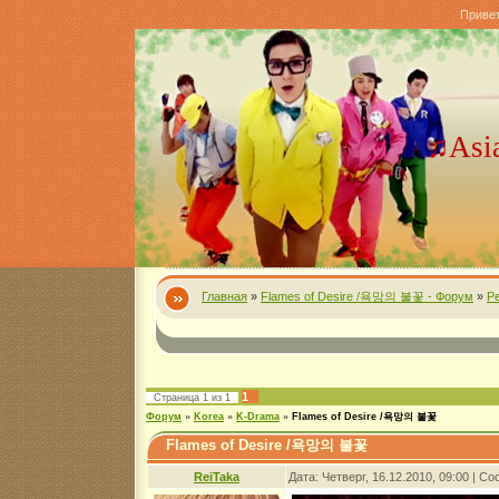
Приве
♫Asi
Главная
»
Flames of Desire /욕망의 불꽃 - Форум
»
Р
1
Страница
1
из
1
Форум
»
Korea
»
K-Drama
»
Flames of Desire /욕망의 불꽃
Flames of Desire /욕망의 불꽃
ReiTaka
Дата: Четверг, 16.12.2010, 09:00 | 