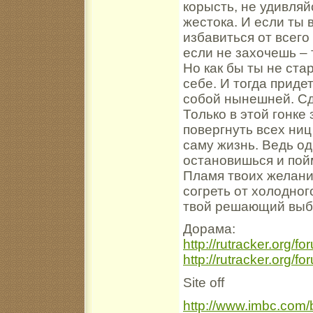
корысть, не удивляй
жестока. И если ты 
избавиться от всего
если не захочешь – 
Но как бы ты не ста
себе. И тогда приде
собой нынешней. Сд
Только в этой гонке
повергнуть всех ниц
саму жизнь. Ведь о
остановишься и пойм
Пламя твоих желани
согреть от холодно
твой решающий вы
Дорама:
http://rutracker.org/
http://rutracker.org/
Site off
http://www.imbc.com/