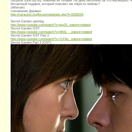
сыграла злую шутку, поменяв их телами. Но действительно ли это насмешка? А
бесценный подарок, который поможет им обрести любовь?
(Atherain)
скачивание Дорамы:
http://rutracker.org/forum/viewtopic.php?t=3268259
Secret Garden opening
http://www.youtube.com/watch?v=iugJ5...eature=related
Secret Garden OST:
http://www.youtube.com/watch?v=0KtG_...eature=related
Secret Garden OST Part 2:
http://www.youtube.com/watch?v=7cFAs...eature=related
Secret Garden Part 3 (OST)