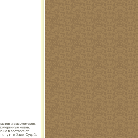
крытен и высокомерен.
размеренную жизнь.
 не в восторге от
 не тут-то было. Судьба