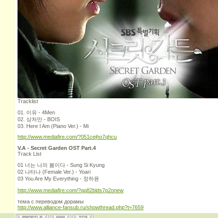
Tracklist
01. 이유 - 4Men
02. 상처만 - BOIS
03. Here I Am (Piano Ver.) - Mi
http://www.mediafire.com/?051cejho7qhcu
V.A - Secret Garden OST Part.4
Track List
01 너는 나의 봄이다 - Sung Si Kyung
02 나타나 (Female Ver.) - Yoari
03 You Are My Everything - 정하윤
http://www.mediafire.com/?qq82blds7p2onew
тема с переводом дорамы
http://www.alliance-fansub.ru/showthread.php?t=7659