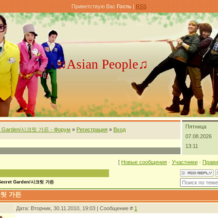
Приветствую Вас
Гость
|
RSS
♫Asian People♫
Пятница
t Garden/시크릿 가든 - Форум
»
Регистрация
»
Вход
07.08.2026
13:11
[
Новые сообщения
·
Участники
·
Прави
Secret Garden/시크릿 가든
시크릿 가든
Дата: Вторник, 30.11.2010, 19:03 | Сообщение #
1