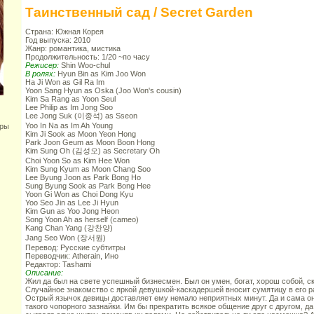
Таинственный сад / Secret Garden
Страна: Южная Корея
Год выпуска: 2010
Жанр: романтика, мистика
Продолжительность: 1/20 ~по часу
Режисер:
Shin Woo-chul
В ролях:
Hyun Bin as Kim Joo Won
Ha Ji Won as Gil Ra Im
Yoon Sang Hyun as Oska (Joo Won's cousin)
Kim Sa Rang as Yoon Seul
Lee Philip as Im Jong Soo
Lee Jong Suk (이종석) as Sseon
Yoo In Na as Im Ah Young
оры
Kim Ji Sook as Moon Yeon Hong
Park Joon Geum as Moon Boon Hong
Kim Sung Oh (김성오) as Secretary Oh
Choi Yoon So as Kim Hee Won
Kim Sung Kyum as Moon Chang Soo
Lee Byung Joon as Park Bong Ho
Sung Byung Sook as Park Bong Hee
Yoon Gi Won as Choi Dong Kyu
Yoo Seo Jin as Lee Ji Hyun
Kim Gun as Yoo Jong Heon
Song Yoon Ah as herself (cameo)
Kang Chan Yang (강찬양)
Jang Seo Won (장서원)
Перевод: Русские субтитры
Переводчик: Atherain, Ино
Редактор: Tashami
Описание:
Жил да был на свете успешный бизнесмен. Был он умен, богат, хорош собой, с
Случайное знакомство с яркой девушкой-каскадершей вносит сумятицу в его 
Острый язычок девицы доставляет ему немало неприятных минут. Да и сама она
такого чопорного зазнайки. Им бы прекратить всякое общение друг с другом, да