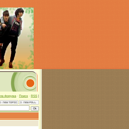
ла форума
·
Поиск
·
RSS
]