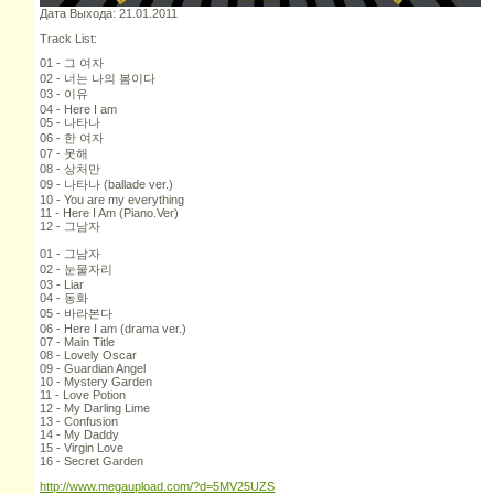
Дата Выхода: 21.01.2011
Track List:
01 - 그 여자
02 - 너는 나의 봄이다
03 - 이유
04 - Here I am
05 - 나타나
06 - 한 여자
07 - 못해
08 - 상처만
09 - 나타나 (ballade ver.)
10 - You are my everything
11 - Here I Am (Piano.Ver)
12 - 그남자
01 - 그남자
02 - 눈물자리
03 - Liar
04 - 동화
05 - 바라본다
06 - Here I am (drama ver.)
07 - Main Title
08 - Lovely Oscar
09 - Guardian Angel
10 - Mystery Garden
11 - Love Potion
12 - My Darling Lime
13 - Confusion
14 - My Daddy
15 - Virgin Love
16 - Secret Garden
http://www.megaupload.com/?d=5MV25UZS