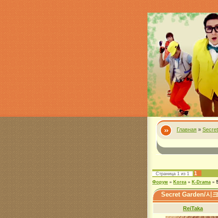
Главная
»
Secre
1
Страница
1
из
1
Форум
»
Korea
»
K-Drama
»
Secret Garden/
ReiTaka