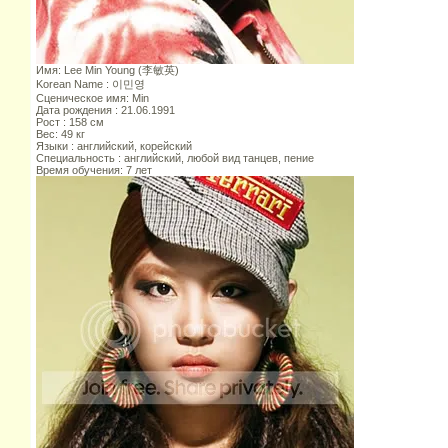
Имя: Lee Min Young (李敏英)
Korean Name : 이민영
Сценическое имя: Min
Дата рождения : 21.06.1991
Рост : 158 см
Вес: 49 кг
Языки : английский, корейский
Специальность : английский, любой вид танцев, пение
Время обучения: 7 лет