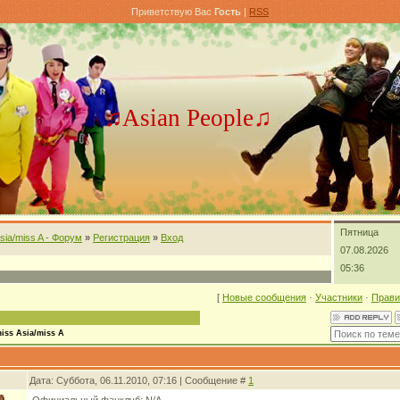
Приветствую Вас
Гость
|
RSS
♫Asian People♫
Пятница
sia/miss A - Форум
»
Регистрация
»
Вход
07.08.2026
05:36
[
Новые сообщения
·
Участники
·
Прави
iss Asia/miss A
Дата: Суббота, 06.11.2010, 07:16 | Сообщение #
1