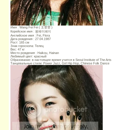
Имя : Wang Fei Fei ( 王霏霏 )
Корейское имя : 왕페이페이
Английское имя : Fei, Flora
Дата рождения : 27.04.1987
Рост: 165 см
Знак гороскопа: Телец
Вес: 47 кг
Место рождения : Haikou, Hainan
Любимый цвет: красный
Образование: в настоящее время учится в Seoul Institute of The Arts
Танцевальные стили: Power Jazz, Girl Hip Hop, Chinese Folk Dance