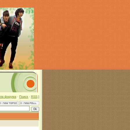
ла форума
·
Поиск
·
RSS
]