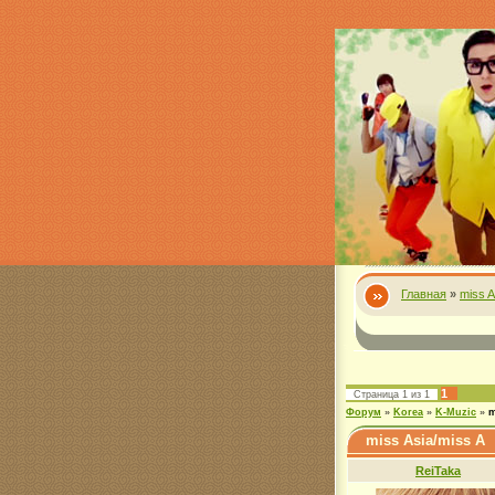
Главная
»
miss A
1
Страница
1
из
1
Форум
»
Korea
»
K-Muzic
»
m
miss Asia/miss A
ReiTaka