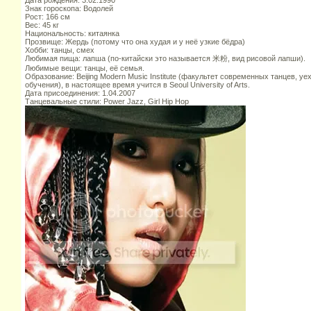
Дата рождения: 3.02.1990
Знак гороскопа: Водолей
Рост: 166 см
Вес: 45 кг
Национальность: китаянка
Прозвище: Жердь (потому что она худая и у неё узкие бёдра)
Хобби: танцы, смех
Любимая пища: лапша (по-китайски это называется 米粉, вид рисовой лапши).
Любимые вещи: танцы, её семья.
Образование: Beijing Modern Music Institute (факультет современных танцев, уе
обучения), в настоящее время учится в Seoul University of Arts.
Дата присоединения: 1.04.2007
Танцевальные стили: Power Jazz, Girl Hip Hop