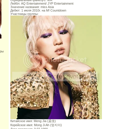
Официальный фанклуб: N/A
Лейбл: AQ Entertainment/ JYP Entertainment
Значение названия: miss Asia
Дебют: 1 июля 2010г. на M! Countdown
Участницы группы:
оры
Китайское имя: Meng Jia (孟佳)
Корейское имя: Mong Ji Ah (멍지아)