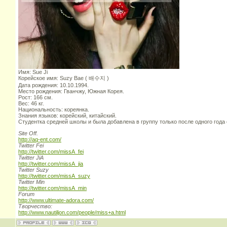
Имя: Sue Ji
Корейское имя: Suzy Bae ( 배수지 )
Дата рождения: 10.10.1994.
Место рождения: Гванчжу, Южная Корея.
Рост: 166 см.
Вес: 46 кг.
Национальность: кореянка.
Знания языков: корейский, китайский.
Студентка средней школы и была добавлена в группу только после одного года
Site Off.
http://aq-ent.com/
Twitter Fei
http://twitter.com/missA_fei
Twitter JiA
http://twitter.com/missA_jia
Twitter Suzy
http://twitter.com/missA_suzy
Twitter Min
http://twitter.com/missA_min
Forum
http://www.ultimate-adora.com/
Творчество:
http://www.nautiljon.com/people/miss+a.html